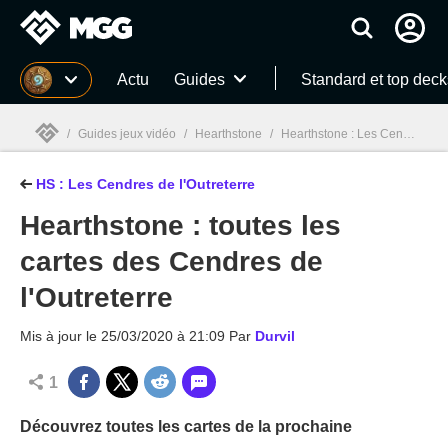
MGG
Actu
Guides
Standard et top deck
/
Guides jeux vidéo
/
Hearthstone
/
Hearthstone : Les Cendres de l'Outreterre (Ashes of Outland)
HS : Les Cendres de l'Outreterre
MGG

Hearthstone : toutes les
cartes des Cendres de
l'Outreterre
Mis à jour le
25/03/2020 à 21:09
Par
Durvil
1
Découvrez toutes les cartes de la prochaine