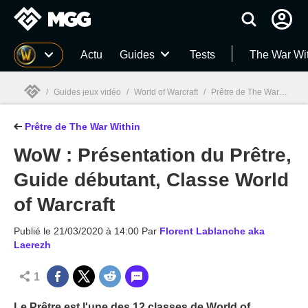
MGG
Actu
Guides
Tests
The War Wi
/
Guides jeux vidéo
/
World of Warcraft
/
Prêtre de The War Within
Prêtre de The War Within
MGG

WoW : Présentation du Prêtre,
Guide débutant, Classe World
of Warcraft
Publié le
21/03/2020 à 14:00
Par
Florent Lablanche aka
Laerezh
1
Le Prêtre est l'une des 12 classes de World of