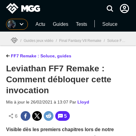
MGG
Actu
Guides
Tests
Soluce
/
Guides jeux vidéo
/
Final Fantasy VII Remake
/
Soluce FF7 Remake : Guide complet de la partie 1 du RPG intemporel de Square Enix
FF7 Remake : Soluce, guides
MGG

Leviathan FF7 Remake :
Comment débloquer cette
invocation
Mis à jour le
26/02/2021 à 13:07
Par
Lloyd
6
5
Visible dès les premiers chapitres lors de notre