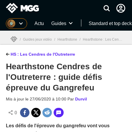
MGG
Actu
Guides
Standard et top deck
/
Guides jeux vidéo
/
Hearthstone
/
Hearthstone : Les Cendres de l'Outreterre (Ashes of Outland)
HS : Les Cendres de l'Outreterre
MGG

Hearthstone Cendres de
l'Outreterre : guide défis
épreuve du Gangrefeu
Mis à jour le
27/06/2020 à 10:00
Par
Durvil
0
Les défis de l'épreuve du gangrefeu vont vous