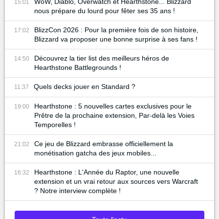
WoW, Diablo, Overwatch et Hearthstone... Blizzard
15:01
nous prépare du lourd pour fêter ses 35 ans !
BlizzCon 2026 : Pour la première fois de son histoire,
17:02
Blizzard va proposer une bonne surprise à ses fans !
Découvrez la tier list des meilleurs héros de
14:50
Hearthstone Battlegrounds !
Quels decks jouer en Standard ?
11:37
Hearthstone : 5 nouvelles cartes exclusives pour le
19:00
Prêtre de la prochaine extension, Par-delà les Voies
Temporelles !
Ce jeu de Blizzard embrasse officiellement la
21:02
monétisation gatcha des jeux mobiles...
Hearthstone : L'Année du Raptor, une nouvelle
16:32
extension et un vrai retour aux sources vers Warcraft
? Notre interview complète !