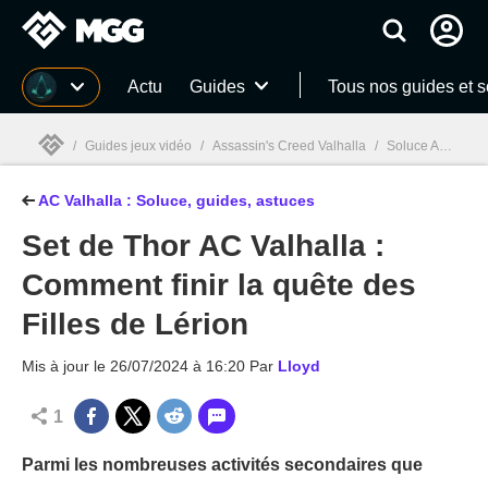
MGG
Actu
Guides
Tous nos guides et 
/
Guides jeux vidéo
/
Assassin's Creed Valhalla
/
Soluce Assassin's Creed Valhalla : Tous nos guides et astuces
AC Valhalla : Soluce, guides, astuces
MGG

Set de Thor AC Valhalla :
Comment finir la quête des
Filles de Lérion
Mis à jour le
26/07/2024 à 16:20
Par
Lloyd
1
Parmi les nombreuses activités secondaires que