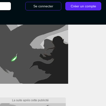
Se connecter
Créer un compte
ir les Pièces en céramique pour ouvrir la porte mystère, guide Demon's Souls PS5