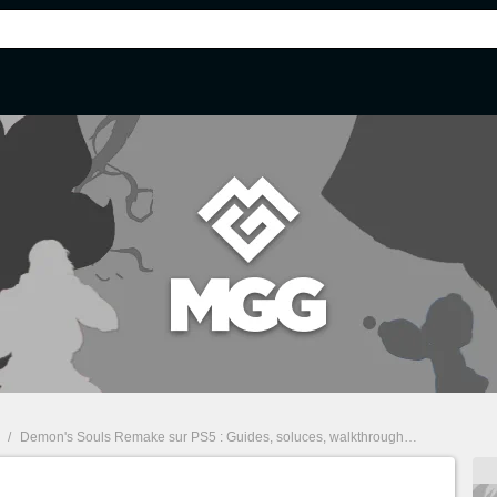
/
Demon's Souls Remake sur PS5 : Guides, soluces, walkthrough, boss
/
Obten