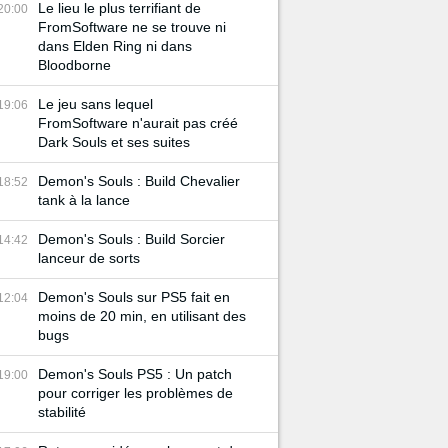
Le lieu le plus terrifiant de
20:00
FromSoftware ne se trouve ni
dans Elden Ring ni dans
Bloodborne
Le jeu sans lequel
19:06
FromSoftware n'aurait pas créé
Dark Souls et ses suites
Demon's Souls : Build Chevalier
18:52
tank à la lance
Demon's Souls : Build Sorcier
14:42
lanceur de sorts
Demon's Souls sur PS5 fait en
12:04
moins de 20 min, en utilisant des
bugs
Demon's Souls PS5 : Un patch
19:00
pour corriger les problèmes de
stabilité