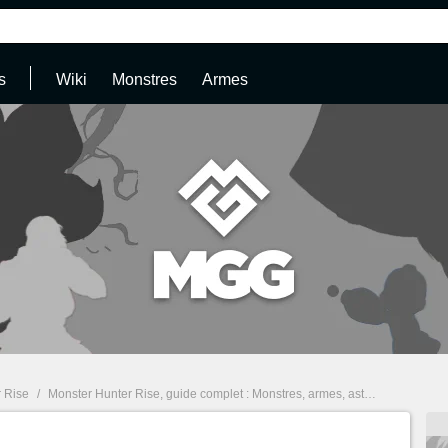
s
Wiki
Monstres
Armes
 Rise
/
Monster Hunter Rise, guide complet : Monstres, armes, astuces...
/
Monst