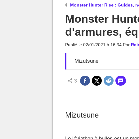
MGG

Monster Hunter Rise : Guides, n
Monster Hunte
d'armures, é
Publié le
02/01/2021 à 16:34
Par
Rai
Mizutsune
3
Mizutsune
Le léviathan à bulles est un mons