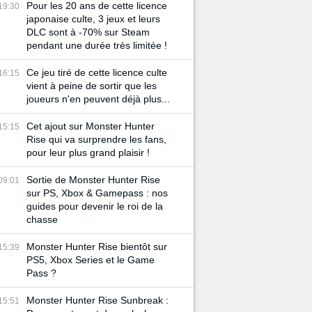
Pour les 20 ans de cette licence
19:30
japonaise culte, 3 jeux et leurs
DLC sont à -70% sur Steam
pendant une durée très limitée !
Ce jeu tiré de cette licence culte
16:15
vient à peine de sortir que les
joueurs n'en peuvent déjà plus...
Cet ajout sur Monster Hunter
15:15
Rise qui va surprendre les fans,
pour leur plus grand plaisir !
Sortie de Monster Hunter Rise
09:01
sur PS, Xbox & Gamepass : nos
guides pour devenir le roi de la
chasse
Monster Hunter Rise bientôt sur
15:39
PS5, Xbox Series et le Game
Pass ?
Monster Hunter Rise Sunbreak :
15:51