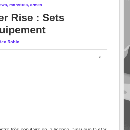
ews, monstres, armes
r Rise : Sets
quipement
den Robin
tre très populaire de la licence, ainsi que la star