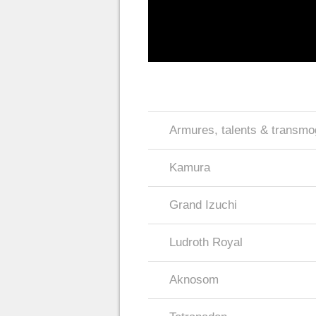
Armures, talents & transmog
Kamura
Grand Izuchi
Ludroth Royal
Aknosom