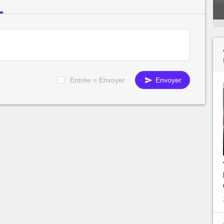
Entrée = Envoyer
Envoyer