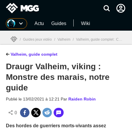
MGG
Actu
Guides
Wiki
/
Guides jeux vidéo
/
Valheim
/
Valheim, guide complet : Craft, wiki, astuces...
Valheim, guide complet
MGG

Draugr Valheim, viking :
Monstre des marais, notre
guide
Publié le
13/02/2021 à 12:21
Par
Raiden Robin
0
Des hordes de guerriers morts-vivants assez