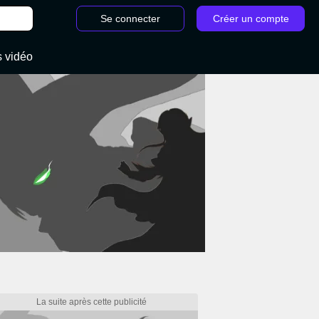
Se connecter
Créer un compte
s vidéo
Metroid Dread, Ferenia : Réserves de missiles, Energy Tanks... Tous les objets