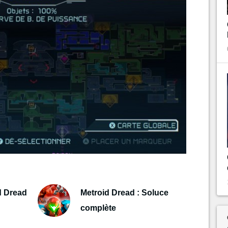
d Dread
Metroid Dread : Soluce
complète