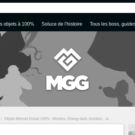
es objets à 100%
Soluce de l'histoire
Tous les boss, guide
/
Objets Metroid Dread 100% : Missiles, Energy tank, bombes... la soluce
/
100% 