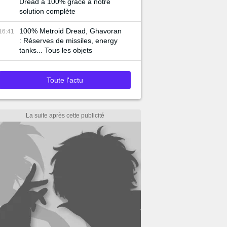
Dread à 100% grâce à notre
solution complète
100% Metroid Dread, Ghavoran
16:41
: Réserves de missiles, energy
tanks... Tous les objets
Toute l'actu