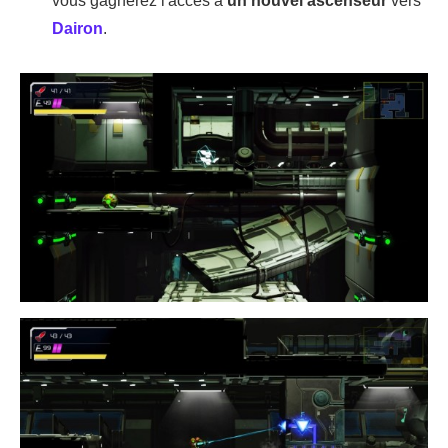
vous gagnerez l'accès à
un nouvel ascenseur
vers
Dairon
.