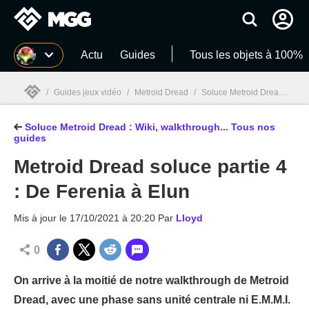
MGG
Actu
Guides
Tous les objets à 100%
/
Guides jeux vidéo
/
Metroid Dread
/
Soluce Metroid Dread : Wiki, walkthrough... Tous nos guides
Soluce Metroid Dread : Wiki, walkthrough... Tous nos
MGG

guides
Metroid Dread soluce partie 4
: De Ferenia à Elun
Mis à jour le
17/10/2021 à 20:20
Par
Lloyd
0
On arrive à la moitié de notre walkthrough de Metroid
Dread, avec une phase sans unité centrale ni E.M.M.I.