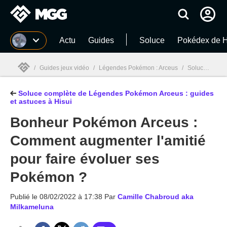
MGG
Actu
Guides
Soluce
Pokédex de H
/
Guides jeux vidéo
/
Légendes Pokémon : Arceus
/
Soluce complète de Légendes Pokémon Arceus : guides et astuces à Hisui
Soluce complète de Légendes Pokémon Arceus : guides
MGG

et astuces à Hisui
Bonheur Pokémon Arceus :
Comment augmenter l'amitié
pour faire évoluer ses
Pokémon ?
Publié le
08/02/2022 à 17:38
Par
Camille Chabroud aka
Milkameluna