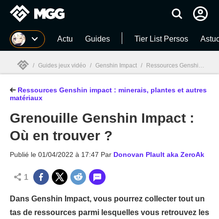
MGG
Actu
Guides
Tier List Persos
Astuc
/
Guides jeux vidéo
/
Genshin Impact
/
Ressources Genshin impact : minerais, plantes et autres matériaux
Ressources Genshin impact : minerais, plantes et autres
MGG

matériaux
Grenouille Genshin Impact :
Où en trouver ?
Publié le
01/04/2022 à 17:47
Par
Donovan Plault aka ZeroAk
1
Dans Genshin Impact, vous pourrez collecter tout un
tas de ressources parmi lesquelles vous retrouvez les