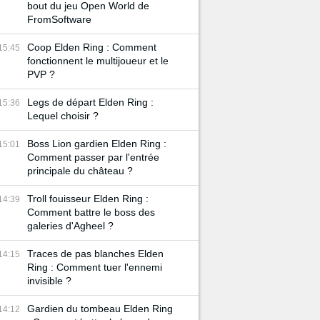
bout du jeu Open World de
FromSoftware
Coop Elden Ring : Comment
15:45
fonctionnent le multijoueur et le
PVP ?
Legs de départ Elden Ring :
15:36
Lequel choisir ?
Boss Lion gardien Elden Ring :
15:01
Comment passer par l'entrée
principale du château ?
Troll fouisseur Elden Ring :
14:39
Comment battre le boss des
galeries d'Agheel ?
Traces de pas blanches Elden
14:15
Ring : Comment tuer l'ennemi
invisible ?
Gardien du tombeau Elden Ring
14:12