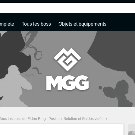
mplète
Tous les boss
Objets et équipements
Tous les boss de Elden Ring : Position, Solution et Guides vidéo
/
Souvenir d'Eld