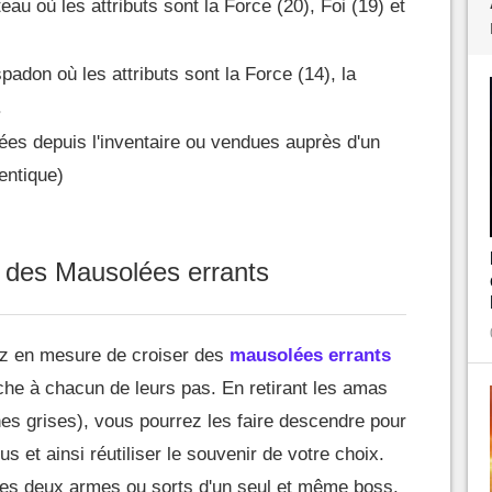
u où les attributs sont la Force (20), Foi (19) et
adon où les attributs sont la Force (14), la
.
sées depuis l'inventaire ou vendues auprès d'un
entique)
s des Mausolées errants
rez en mesure de croiser des
mausolées errants
oche à chacun de leurs pas. En retirant les amas
hes grises), vous pourrez les faire descendre pour
 et ainsi réutiliser le souvenir de votre choix.
r les deux armes ou sorts d'un seul et même boss.