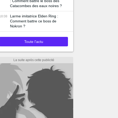
: Comment battre le boss des
Catacombes des eaux noires ?
Larme imitatrice Elden Ring :
18:08
Comment battre ce boss de
Nokron ?
Toute l'actu