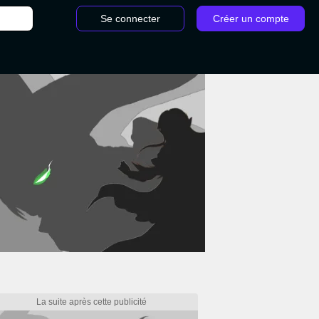
Se connecter
Créer un compte
en Elden Ring : toutes les récompenses