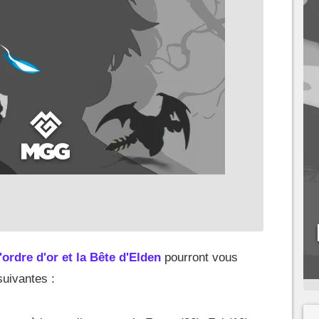
ordre d'or et la Bête d'Elden
pourront vous
uivantes :