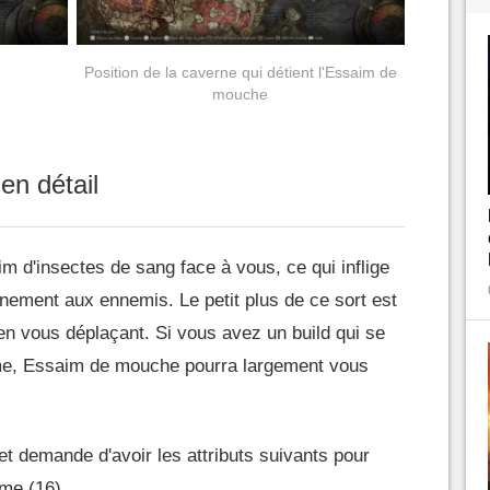
Position de la caverne qui détient l'Essaim de
mouche
n détail
im d'insectes de sang face à vous, ce qui inflige
nement aux ennemis. Le petit plus de ce sort est
en vous déplaçant. Si vous avez un build qui se
isme, Essaim de mouche pourra largement vous
t demande d'avoir les attributs suivants pour
sme (16).