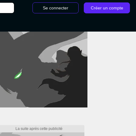
Se connecter
Créer un compte
e Elden Ring : où trouver cette incantation ?