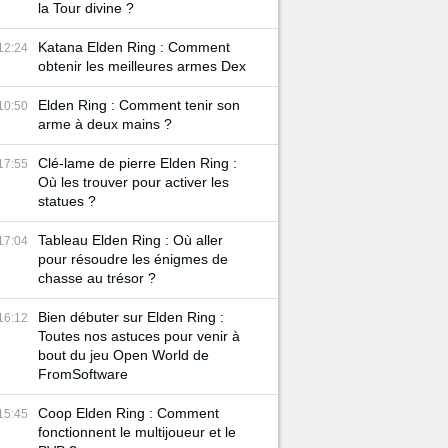
la Tour divine ?
Katana Elden Ring : Comment
12:24
obtenir les meilleures armes Dex
Elden Ring : Comment tenir son
10:50
arme à deux mains ?
Clé-lame de pierre Elden Ring :
17:55
Où les trouver pour activer les
statues ?
Tableau Elden Ring : Où aller
17:04
pour résoudre les énigmes de
chasse au trésor ?
Bien débuter sur Elden Ring :
16:12
Toutes nos astuces pour venir à
bout du jeu Open World de
FromSoftware
Coop Elden Ring : Comment
15:45
fonctionnent le multijoueur et le