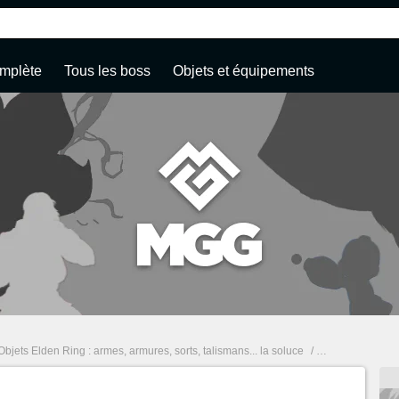
mplète
Tous les boss
Objets et équipements
Objets Elden Ring : armes, armures, sorts, talismans... la soluce
/
Essaim de mouch