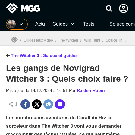
MGG
Actu
Guides
Tests
Soluce com
/
Guides jeux vidéo
/
The Witcher 3 : Wild Hunt
/
Soluce The Witcher 3 : Quêtes, guides et astuces
The Witcher 3 : Soluce et guides
MGG

Les gangs de Novigrad
Witcher 3 : Quels choix faire ?
Mis à jour le
14/12/2024 à 16:51
Par
Raiden Robin
1
Les nombreuses aventures de Geralt de Riv le
sorceleur dans The Witcher 3 vont vous demander
d'accomplir des tâches variées, ce qui peut même