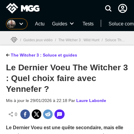
MGG
Actu
Guides
Tests
Soluce com
/
Guides jeux vidéo
/
The Witcher 3 : Wild Hunt
/
Soluce The Witcher 3 : Quêtes, guides et astuces
The Witcher 3 : Soluce et guides
MGG

Le Dernier Voeu The Witcher 3
: Quel choix faire avec
Yennefer ?
Mis à jour le
29/01/2026 à 22:18
Par
Laure Laborde
0
Le Dernier Voeu est une quête secondaire, mais elle