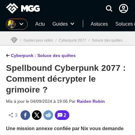
MGG
Actu
Guides
Astuces
Soluces 
/
Guides jeux vidéo
/
Cyberpunk 2077
/
Soluce des quêtes de Cyberpunk : Choix, romances, toutes les fins
Cyberpunk : Soluce des quêtes
MGG

Spellbound Cyberpunk 2077 :
Comment décrypter le
grimoire ?
Mis à jour le
04/09/2024 à 19:06
Par
Raiden Robin
3
2
Une mission annexe confiée par Nix vous demande