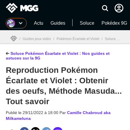
MGG
Actu
Guides
Soluce
Pokédex 9G
/
Guides jeux vidéo
/
Pokémon Écarlate et Violet
/
Soluce Pokémon Écarlate et Violet : Nos guides et astuces sur la 9G
Soluce Pokémon Écarlate et Violet : Nos guides et
MGG

astuces sur la 9G
Reproduction Pokémon
Écarlate et Violet : Obtenir
des oeufs, Méthode Masuda...
Tout savoir
Publié le
29/11/2022 à 18:00
Par
Camille Chabroud aka
Milkameluna