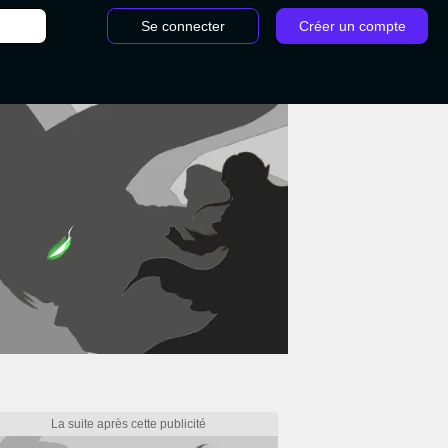
Se connecter
Créer un compte
/
Tier List Honkai Star Rail : Qui sont les meilleurs personnages du jeu ?