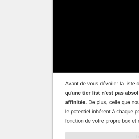
composer des équipes avec un 
vous proposons une tier list pour
Mis à jour le 30 octobre 2025.
Tier list Honkai Star R
Avant de vous dévoiler la liste 
qu'
une tier list n'est pas absol
affinités.
De plus, celle que no
le potentiel inhérent à chaque 
fonction de votre propre box et 