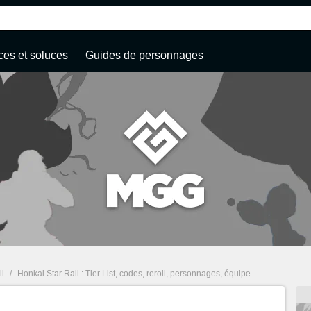
ces et soluces
Guides de personnages
il
/
Honkai Star Rail : Tier List, codes, reroll, personnages, équipes... Tous nos guides