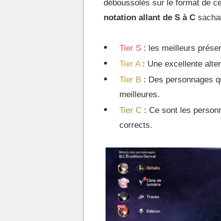
déboussolés sur le format de cel
notation allant de S à C
sachan
Tier S
: les meilleurs prése
Tier A
: Une excellente alte
Tier B
: Des personnages qui
meilleures.
Tier C
: Ce sont les perso
corrects.