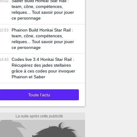
Saber Build Honkai Star Rail :
20:02
team, cône, compétences,
reliques... Tout savoir pour jouer
ce personnage
Phainon Build Honkai Star Rail :
12:53
team, cône, compétences,
reliques... Tout savoir pour jouer
ce personnage
Codes live 3.4 Honkai Star Rail :
14:43
Récupérez des jades stellaires
grâce à ces codes pour invoquer
Phainon et Saber
Toute l'actu