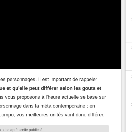
panel de personnages assez conséquent, nous
 vous aiguiller dans les choix à faire.
ail : Les meilleurs personnages
des personnages, il est important de rappeler
ue et qu'elle peut différer selon les gouts et
us vous proposons à l'heure actuelle se base sur
personnage dans la méta contemporaine ; en
compo, vos meilleures unités vont donc différer.