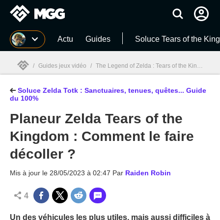
MGG
Actu
Guides
Soluce Tears of the Ki
/
Guides jeux vidéo
/
The Legend of Zelda : Tears of the Kingdom
/
Soluce Zelda Totk : Sanctuaires, tenues, quêtes... Guide
MGG

du 100%
Planeur Zelda Tears of the
Kingdom : Comment le faire
décoller ?
Mis à jour le
28/05/2023 à 02:47
Par
Raiden Robin
4
Un des véhicules les plus utiles, mais aussi difficiles à