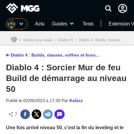
MGG
Actu
Guides
Tests
Extension V
/
Guides jeux vidéo
/
Diablo IV
/
Diablo 4 : Builds, classes, coffres et boss... guide complet !
Diablo 4 : Builds, classes, coffres et boss...
MGG

Diablo 4 : Sorcier Mur de feu
Build de démarrage au niveau
50
Publié le
02/06/2023 à 17:30
Par
Kalàxz
7
Une fois arrivé niveau 50, c'est la fin du leveling et le