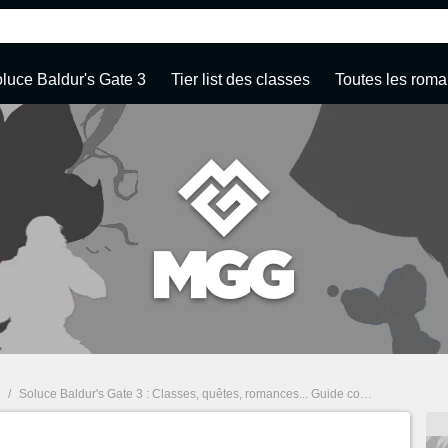
luce Baldur's Gate 3
Tier list des classes
Toutes les rom
/
Soluce Baldur's Gate 3 : Classes, quêtes, romances... Guide complet
/
Oubliet