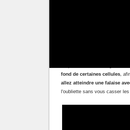
Comment entrer dans l'
Les options ne manquent pas pou
La majorité d'entre elles se tro
Vous pouvez
sauter dans le gr
risque de subir des dégâts de ch
fond de certaines cellules
, af
allez atteindre une falaise av
l'oubliette sans vous casser le