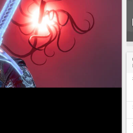
nt avec le second chapitre de
Baldur's Gate 3
,
ans de Kéthéric Thorm finissent par être révélés.
ent aussi, avec zone inattendue.