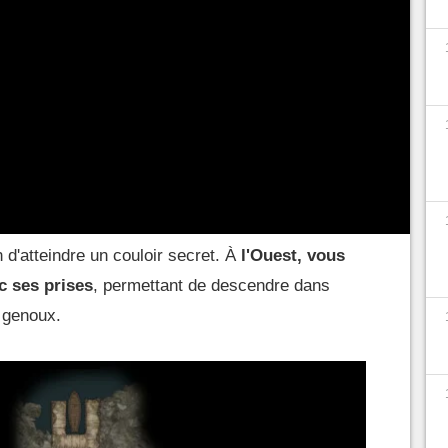
oubliette ?
r atteindre cette zone, volontairement ou non.
uve dans la
prison sous les Tours de Hautelune
.
and puits à cadavre au Sud de la zone
, au
ute. L'alternative est d
e détruire les murs au
in d'atteindre un couloir secret. À
l'Ouest, vous
ec ses prises
, permettant de descendre dans
s genoux.