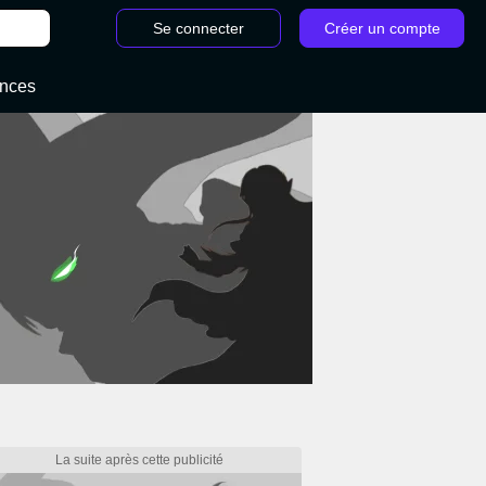
Se connecter
Créer un compte
ances
te Baldur's Gate 3 : Quoi faire et comment sortir ?