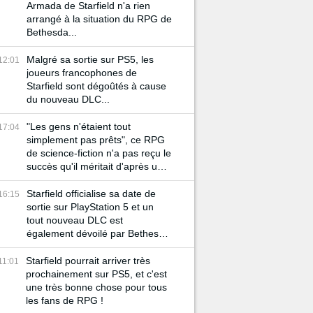
Armada de Starfield n'a rien
arrangé à la situation du RPG de
Bethesda...
Malgré sa sortie sur PS5, les
12:01
joueurs francophones de
Starfield sont dégoûtés à cause
du nouveau DLC...
"Les gens n'étaient tout
17:04
simplement pas prêts", ce RPG
de science-fiction n'a pas reçu le
succès qu'il méritait d'après un
de ses développeurs
Starfield officialise sa date de
16:15
sortie sur PlayStation 5 et un
tout nouveau DLC est
également dévoilé par Bethesda
!
Starfield pourrait arriver très
11:01
prochainement sur PS5, et c'est
une très bonne chose pour tous
les fans de RPG !