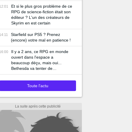
Et si le plus gros problème de ce
12:01
RPG de science-fiction était son
éditeur ? L'un des créateurs de
Skyrim en est certain
Starfield sur PS5 ? Prenez
14:11
(encore) votre mal en patience !
Il y a 2 ans, ce RPG en monde
16:00
ouvert dans l'espace a
beaucoup déçu, mais oui...
Bethesda va tenter de
ressusciter Starfield !
Toute l'actu