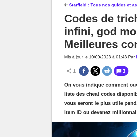
MGG

Starfield : Tous nos guides et a
Codes de trich
infini, god mo
Meilleures c
Mis à jour le
10/09/2023 à 01:43
Par
1
3
On vous indique comment ouvr
liste des cheat codes dispon
vous seront le plus utile pen
item ID ou devenez millionnair