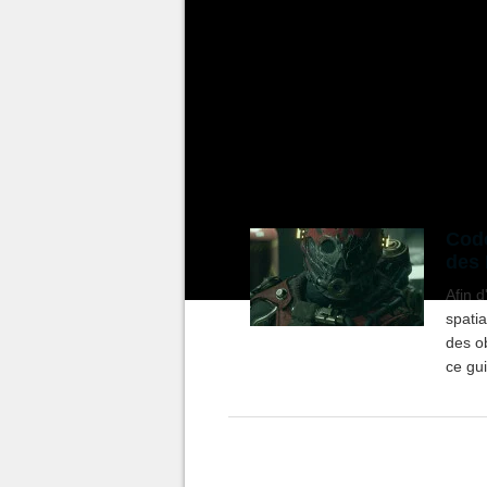
c'est tout à fait possible à cond
succès liée à ces bidouillages. 
console de commandes sur PC,
simples à entrer et qui feront
secondes.
Code
des 
Afin d
spatia
des ob
ce gui
les uti