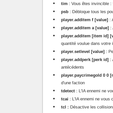
tim
: Vous êtes invincible 
psb
: Débloque tous les po
player.additem f [value]
: 
player.additem a [value]
: 
player.additem [item id] [
quantité voulue dans votre 
player.setlevel [value]
: Pe
player.addperk [perk id]
: 
antécédents
player.paycrimegold 0 0 [
d'une faction
tdetect
: L'IA ennemi ne vou
tcai
: L'IA ennemi ne vous c
tcl :
Désactive les collision