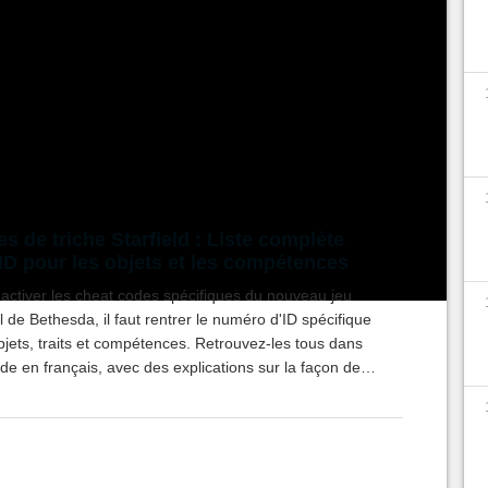
ition de ne pas regretter la désactivation des
ici on vous indique
comment entrer dans la
 avec une bonne liste de codes de triche très
 de vous le roi de l'univers en quelques
s de triche Starfield : Liste complète
ID pour les objets et les compétences
'activer les cheat codes spécifiques du nouveau jeu
l de Bethesda, il faut rentrer le numéro d'ID spécifique
jets, traits et compétences. Retrouvez-les tous dans
de en français, avec des explications sur la façon de
liser.