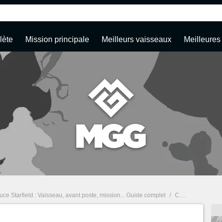
lète
Mission principale
Meilleurs vaisseaux
Meilleures
uce Starfield : Vaisseau, avant poste, mission... Guide complet
/
Codes de triche Starfield : Argent infini, god mode, niveau max... Meilleures commandes PC