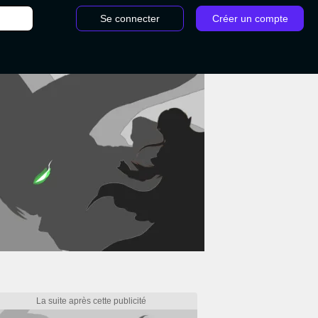
Se connecter
Créer un compte
 Osatopia 2 : Astrub sous toutes ses couleurs, la soluce pour cette quête de Tempo