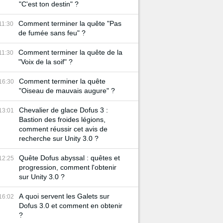
"C'est ton destin" ?
Comment terminer la quête "Pas
11:30
de fumée sans feu" ?
Comment terminer la quête de la
11:30
"Voix de la soif" ?
Comment terminer la quête
16:30
"Oiseau de mauvais augure" ?
Chevalier de glace Dofus 3 :
13:01
Bastion des froides légions,
comment réussir cet avis de
recherche sur Unity 3.0 ?
Quête Dofus abyssal : quêtes et
12:25
progression, comment l'obtenir
sur Unity 3.0 ?
A quoi servent les Galets sur
16:02
Dofus 3.0 et comment en obtenir
?