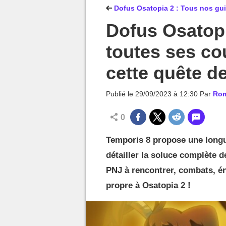
MGG

Dofus Osatopia 2 : Tous nos gu
Dofus Osatopi
toutes ses co
cette quête d
Publié le
29/09/2023 à 12:30
Par
Rom
0
Temporis 8 propose une longu
détailler la soluce complète d
PNJ à rencontrer, combats, én
propre à Osatopia 2 !