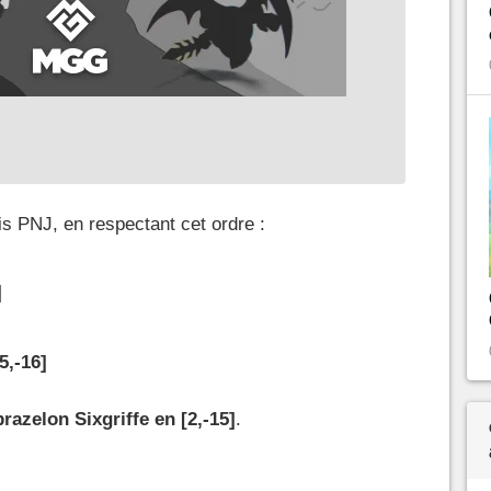
is PNJ, en respectant cet ordre :
]
5,-16]
razelon Sixgriffe en [2,-15]
.