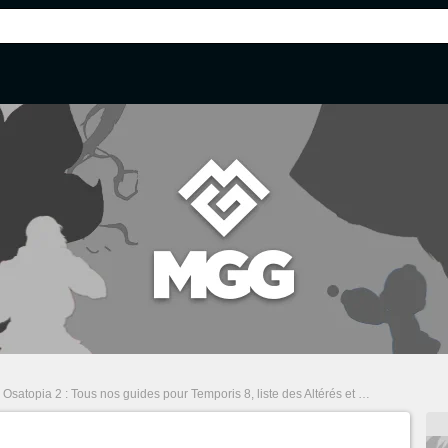
Osatopia 2 : Tous nos guides pour Temporis 8, liste des Altérés et astuces
/
Dofus