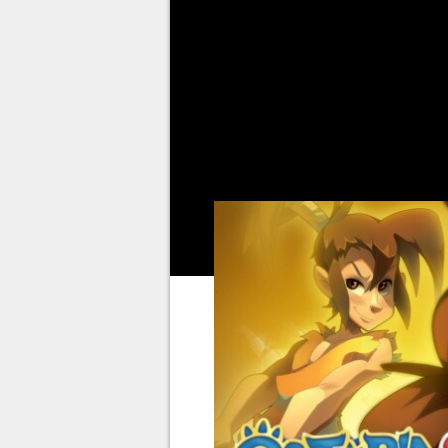
cette mission de longue haleine 
cité, puis enfin avec la Grande 
Aujourd'hui, nous allons nous c
couleurs". Pour l'atteindre, vou
l'arc "Bienvenue en Osatopia".