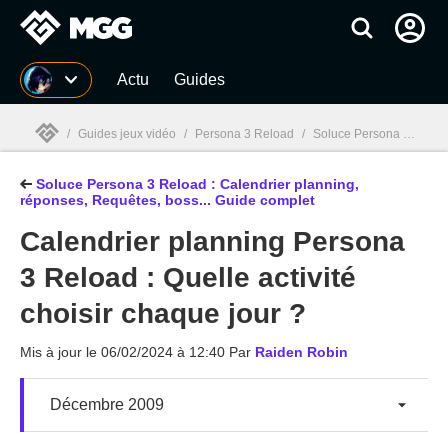
MGG
Actu
Guides
/
Guides jeux vidéo
/
Persona 3 Reload
/
Soluce Persona 3 Reload : Calendrier planning, réponses, Requêtes, boss... Guide complet
Soluce Persona 3 Reload : Calendrier planning,
MGG

réponses, Requêtes, boss... Guide complet
Calendrier planning Persona
3 Reload : Quelle activité
choisir chaque jour ?
Mis à jour le
06/02/2024 à 12:40
Par
Raiden Robin
Décembre 2009