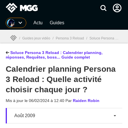
MGG
Actu
Guides
/
Guides jeux vidéo
/
Persona 3 Reload
/
Soluce Persona 3 Reload : Calendrier planning, réponses, Requêtes, boss... Guide complet
Soluce Persona 3 Reload : Calendrier planning,
MGG

réponses, Requêtes, boss... Guide complet
Calendrier planning Persona
3 Reload : Quelle activité
choisir chaque jour ?
Mis à jour le
06/02/2024 à 12:40
Par
Raiden Robin
Août 2009