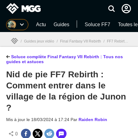
MGG
Actu
Guides
Soluce FF7
Toutes le
/
Guides jeux vidéo
/
Final Fantasy VII Rebirth
/
FF7 Rebirth soluce : Guide complet du RPG culte
Soluce complète Final Fantasy VII Rebirth : Tous nos
MGG

guides et astuces
Nid de pie FF7 Rebirth :
Comment entrer dans le
village de la région de Junon
?
Mis à jour le
18/03/2024 à 17:24
Par
Raiden Robin
0