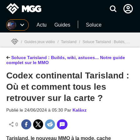
MGG
Actu
Guides
Soluce
/
Guides jeux vidéo
/
Tarisland
/
Soluce Tarisland : Builds, wiki, astuces... Notre guide complet sur le MMO
Soluce Tarisland : Builds, wiki, astuces... Notre guide
MGG

complet sur le MMO
Codex continental Tarisland :
Où et comment tous les
retrouver sur la carte ?
Publié le
24/06/2024 à 05:30
Par
Kalàxz
0
Tarisland, le nouveau MMO à la mode, cache