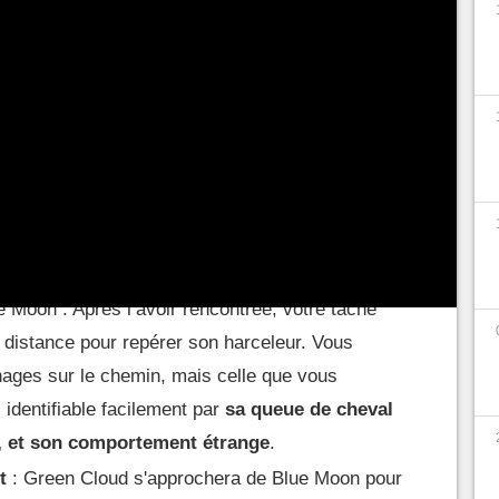
environ 48h), vous recevrez un appel de
Blue
r à repérer un harceleur qui la suit. Vous devez
ier de Kabuki pour la retrouver et commencer
e Cyberpunk 2077
e Moon : Après l’avoir rencontrée, votre tâche
 distance pour repérer son harceleur. Vous
nages sur le chemin, mais celle que vous
, identifiable facilement par
sa queue de cheval
n, et son comportement étrange
.
t
: Green Cloud s'approchera de Blue Moon pour