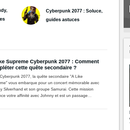
udy,
Cyberpunk 2077 : Soluce,
des
guides astuces
ike Supreme Cyberpunk 2077 : Comment
léter cette quête secondaire ?
Cyberpunk 2077, la quête secondaire "A Like
me" vous embarque pour un concert mémorable avec
y Silverhand et son groupe Samurai. Cette mission
nce votre affinité avec Johnny et est un passage
iel pour débloquer la fin secrète du jeu.