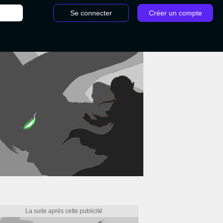
Se connecter
Créer un compte
reath You Take Cyberpunk 2077 : Comment neutraliser le stalker ?