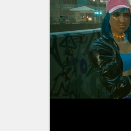
Dans
Cyberpunk 2077
, la quê
conclu un accord entre Kerry