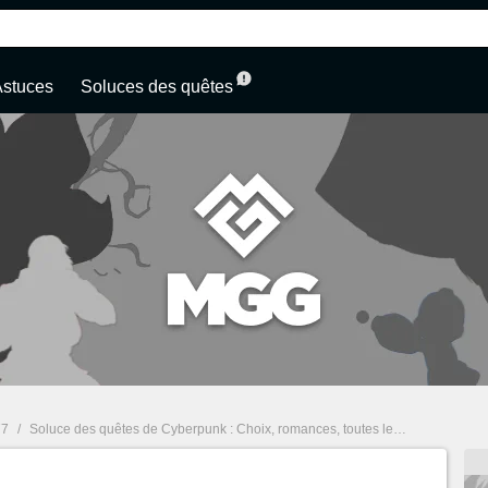
Astuces
Soluces des quêtes
77
/
Soluce des quêtes de Cyberpunk : Choix, romances, toutes les fins
/
Every B