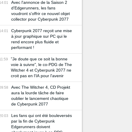
Avec l'annonce de la Saison 2
14:01
d'Edgerunners, les fans
voudront s'offrir ce nouvel objet
collector pour Cyberpunk 2077
Cyberpunk 2077 reçoit une mise
14:01
à jour graphique sur PC qui le
rend encore plus fluide et
performant !
"Je doute que ce soit la bonne
11:59
voie à suivre", le co-PDG de The
Witcher 4 et Cyberpunk 2077 ne
croit pas en l'IA pour l'avenir
Avec The Witcher 4, CD Projekt
09:58
aura la lourde tâche de faire
oublier le lancement chaotique
de Cyberpunk 2077
Les fans qui ont été bouleversés
20:03
par la fin de Cyberpunk
Edgerunners doivent