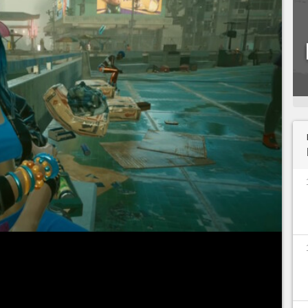
te Every Breath You Take se débloque
après avoir
 Eurodyne et les Us Cracks dans I Don’t Wanna