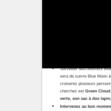
Hear It
. Quelques jours après (
Moon
, vous demandant de l’aide
alors vous rendre dans le quart
votre enquête.
Every Breath You Tak
Surveiller discrètement Blu
sera de suivre Blue Moon à
croiserez plusieurs person
cherchez est
Green Cloud
verte, son sac à dos lapi
Intervenez au bon momen