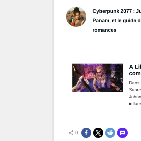
Cyberpunk 2077 : J
Panam, et le guide 
romances
A L
comp
Dans 
Supre
Johnn
influe
essent
0