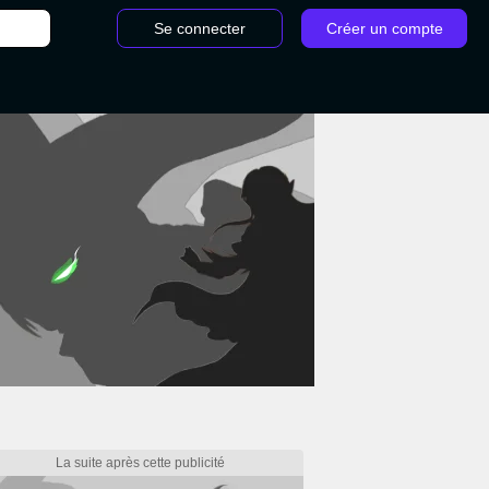
Se connecter
Créer un compte
/
Mariage Kingdom Come 2 : Avec qui faut-il y aller, le me