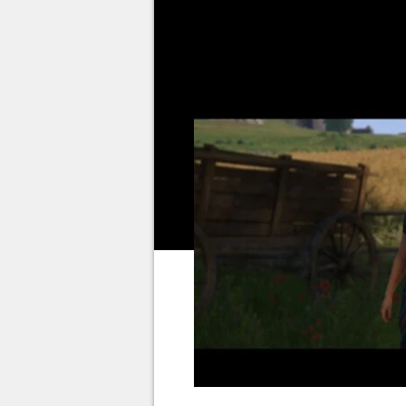
rencontrer De Berg, Henry doit s
dans
Kingdom Come Delivera