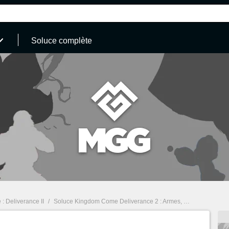
Soluce complète
 Deliverance II
/
Soluce Kingdom Come Deliverance 2 : Armes, Compétences, Quêtes... Guide complet