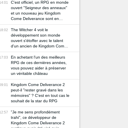
C'est officiel, un RPG en monde
14:01
ouvert "Seigneur des anneaux"
et un nouveau jeu Kingdom
Come Deliverance sont en
préparation !
The Witcher 4 voit le
18:02
développement son monde
ouvert s'étoffer avec le talent
d'un ancien de Kingdom Come
Deliverance 2
En achetant l'un des meilleurs
17:03
RPG de ces dernières années,
vous pouvez aider à préserver
un véritable château
Kingdom Come Deliverance 2
09:01
peut-il "rester gravé dans les
mémoires" ? C'est en tout cas le
souhait de la star du RPG
"Je me sens profondément
12:57
trahi", ce développeur de
Kingdom Come Deliverance 2