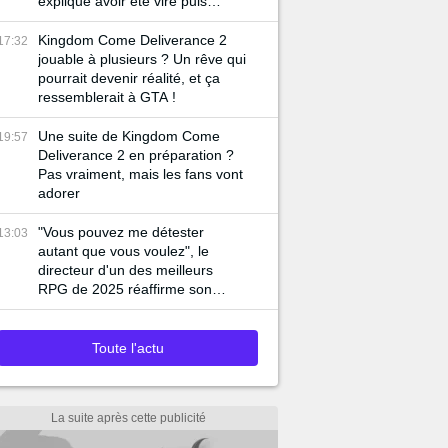
explique avoir été viré puis
remplacé par une IA
Kingdom Come Deliverance 2
17:32
jouable à plusieurs ? Un rêve qui
pourrait devenir réalité, et ça
ressemblerait à GTA !
Une suite de Kingdom Come
19:57
Deliverance 2 en préparation ?
Pas vraiment, mais les fans vont
adorer
"Vous pouvez me détester
13:03
autant que vous voulez", le
directeur d'un des meilleurs
RPG de 2025 réaffirme son
soutien à l'intelligence artificielle
Toute l'actu