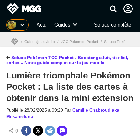
MGG
Actu
Guides
Soluce complète
/
Guides jeux vidéo
/
JCC Pokémon Pocket
/
Soluce Pokémon TCG Pocket : Booster gratuit, tier list, cartes... Notre guide complet sur le jeu mobile
Soluce Pokémon TCG Pocket : Booster gratuit, tier list,
MGG

cartes... Notre guide complet sur le jeu mobile
Lumière triomphale Pokémon
Pocket : La liste des cartes à
obtenir dans la mini extension
Publié le
28/02/2025 à 09:29
Par
Camille Chabroud aka
Milkameluna
0