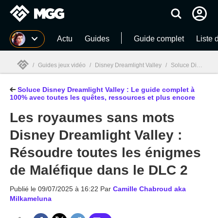
MGG
Actu
Guides
Guide complet
Liste 
/
Guides jeux vidéo
/
Disney Dreamlight Valley
/
Soluce Disney Dreamlight Valley : Le guide complet à 100% avec toutes les quêtes, ressources et plus encore
Soluce Disney Dreamlight Valley : Le guide complet à
MGG

100% avec toutes les quêtes, ressources et plus encore
Les royaumes sans mots
Disney Dreamlight Valley :
Résoudre toutes les énigmes
de Maléfique dans le DLC 2
Publié le
09/07/2025 à 16:22
Par
Camille Chabroud aka
Milkameluna