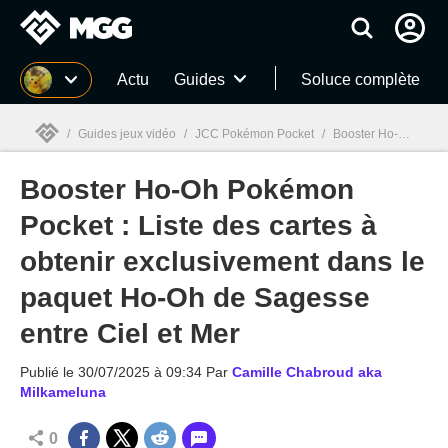
MGG
Actu
Guides
Soluce complète
/
Guides jeux vidéo
/
JCC Pokémon Pocket
/
Booster Ho-Oh Pokémon Pocket : Liste des cartes à obtenir exclusivement dans le paquet Ho-Oh de Sagesse entre Ciel et Mer
Booster Ho-Oh Pokémon
MGG

Pocket : Liste des cartes à
obtenir exclusivement dans le
paquet Ho-Oh de Sagesse
entre Ciel et Mer
Publié le
30/07/2025 à 09:34
Par
Camille Chabroud aka
Milkameluna
0