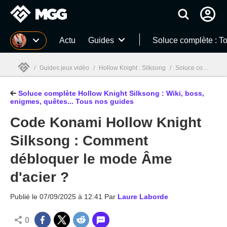
MGG
Actu
Guides
Soluce complète : T
/
Guides jeux vidéo
/
Hollow Knight : Silksong
/
Soluce complète Hollow Knight Silksong : Wiki, boss, enigmes, quêtes... Tous nos guides
Soluce complète Hollow Knight Silksong : Wiki, boss,
MGG

enigmes, quêtes... Tous nos guides
Code Konami Hollow Knight
Silksong : Comment
débloquer le mode Âme
d'acier ?
Publié le
07/09/2025 à 12:41
Par
Laure Laborde
0