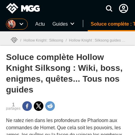
MGG
Actu
Guides
Soluce complète : 
/
Hollow Knight : Silksong
/
Hollow Knight : Silksong guides
/
Soluc
Soluce complète Hollow
MGG

Knight Silksong : Wiki, boss,
enigmes, quêtes... Tous nos
guides
1
partages
Ne ratez rien dans les profondeurs de Pharloom aux
commandes de Hornet. Que cela soit les pouvoirs, les
armes, les quêtes ou la façon de vaincre les nombreux