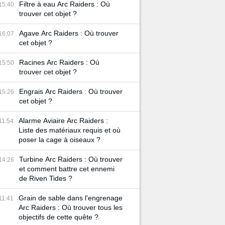
Filtre à eau Arc Raiders : Où
15:40
trouver cet objet ?
Agave Arc Raiders : Où trouver
16:07
cet objet ?
Racines Arc Raiders : Où
15:50
trouver cet objet ?
Engrais Arc Raiders : Où trouver
15:26
cet objet ?
Alarme Aviaire Arc Raiders :
11:54
Liste des matériaux requis et où
poser la cage à oiseaux ?
Turbine Arc Raiders : Où trouver
14:26
et comment battre cet ennemi
de Riven Tides ?
Grain de sable dans l'engrenage
11:41
Arc Raiders : Où trouver tous les
objectifs de cette quête ?