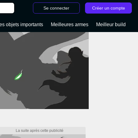
Se connecter
Créer un compte
es objets importants
Meilleures armes
Meilleur build
/
Ouragan Arc Raiders : Quels sont les effets de ce modificateur de carte ?