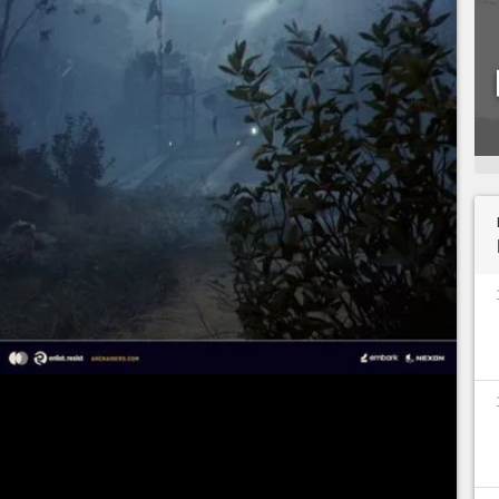
as mettre un chien dehors dans
Arc Raiders
, mais
ait pour envoyer un Raider cupide à la surface. Il