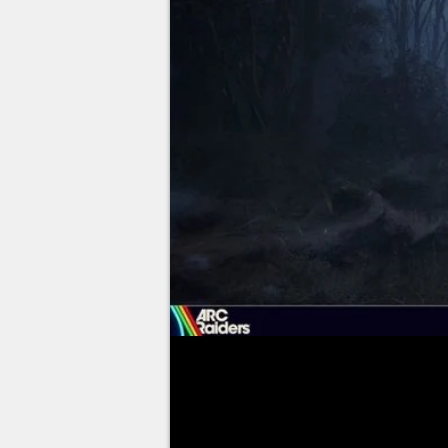
Il fait souvent un temps à ne p
c'est ironiquement le temps parf