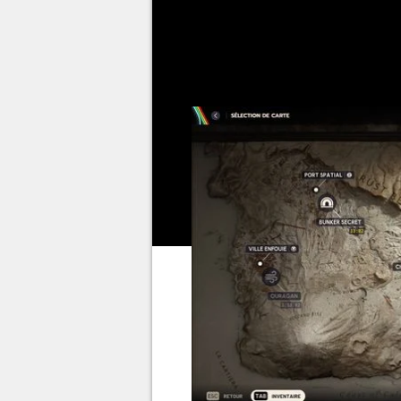
n'est pas dit qu'il survivra, sur
condition météo active, mais le
domaine, l'Ouragan ara un impa