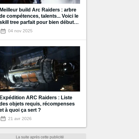
Meilleur build Arc Raiders : arbre
de compétences, talents... Voici le
skill tree parfait pour bien débuter
!
04 nov 2025
Expédition ARC Raiders : Liste
des objets requis, récompenses
et à quoi ça sert ?
21 avr 2026