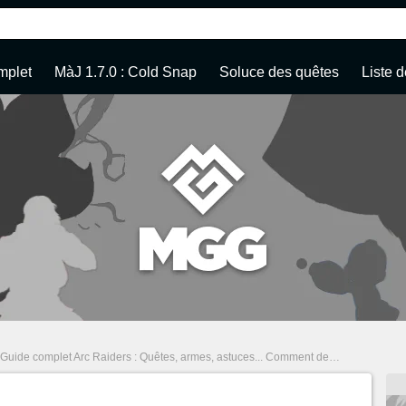
mplet
MàJ 1.7.0 : Cold Snap
Soluce des quêtes
Liste d
Guide complet Arc Raiders : Quêtes, armes, astuces... Comment devenir le Raider ultime !