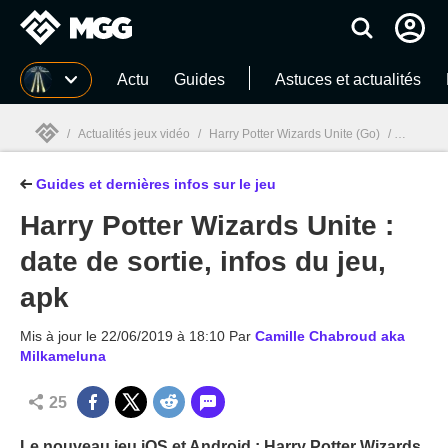
MGG
Actu
Guides
Astuces et actualités
/
Actualités jeux vidéo
/
Harry Potter Wizards Unite (Go)
/
Harry Pot
Guides et dernières infos sur le jeu
MGG

Harry Potter Wizards Unite :
date de sortie, infos du jeu,
apk
Mis à jour le
22/06/2019 à 18:10
Par
Camille Chabroud aka
Milkameluna
25
Le nouveau jeu iOS et Android : Harry Potter Wizards