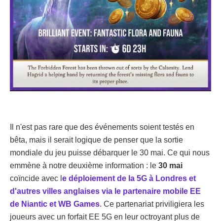
Il n'est pas rare que des événements soient testés en
bêta, mais il serait logique de penser que la sortie
mondiale du jeu puisse débarquer le 30 mai. Ce qui nous
emmène à notre deuxième information : le
30 mai
coïncide avec l
e déploiement de la 5G à Londres et
d'autres villes anglaises via le partenaire mobile EE
de Niantic et WB Games
. Ce partenariat priviligiera les
joueurs avec un forfait EE 5G en leur octroyant plus de