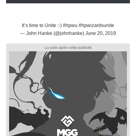
It’s time to Unite :-)
#hpwu
#hpwizardsunite
— John Hanke (@johnhanke)
June 20, 2019