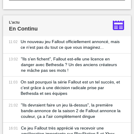
L'actu
En Continu
Un nouveau jeu Fallout officiellement annoncé, mais
11:02
ce n'est pas du tout ce que vous imaginez...
"Ils s'en fichent", Fallout est-elle une licence en
13:02
danger avec Bethesda ? Un des anciens créateurs
ne mâche pas ses mots !
On sait pourquoi la série Fallout est un tel succès, et
11:03
c'est grâce à une décision radicale prise par
Bethesda et ses équipes
"Ils devraient faire un jeu là-dessus", la première
21:02
bande-annonce de la saison 2 de Fallout annonce la
couleur, ça a l'air complètement dingue
Ce jeu Fallout très apprécié va recevoir une
16:01
amélioration importante sur PlayStation 5 et Xbox