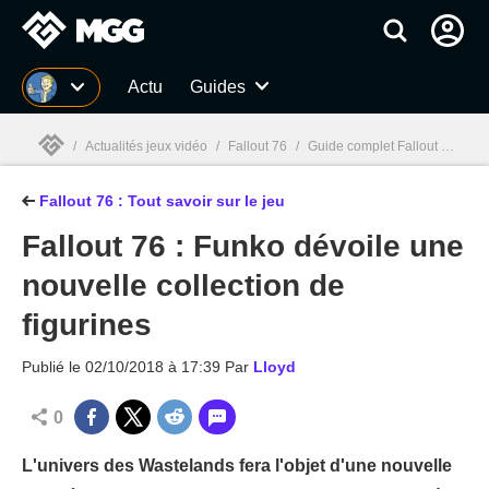
MGG
Actu
Guides
/
Actualités jeux vidéo
/
Fallout 76
/
Guide complet Fallout 76 : Soluce, craft, armes, survie, astuces...
Fallout 76 : Tout savoir sur le jeu
MGG

Fallout 76 : Funko dévoile une
nouvelle collection de
figurines
Publié le
02/10/2018 à 17:39
Par
Lloyd
0
L'univers des Wastelands fera l'objet d'une nouvelle