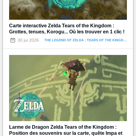
Carte interactive Zelda Tears of the Kingdom :
Grottes, tenues, Korogu... Où les trouver en 1 clic !
30 jui 2026
THE LEGEND OF ZELDA : TEARS OF THE KINGDOM
Larme de Dragon Zelda Tears of the Kingdom :
Position des souvenirs sur la carte, quête Impa et