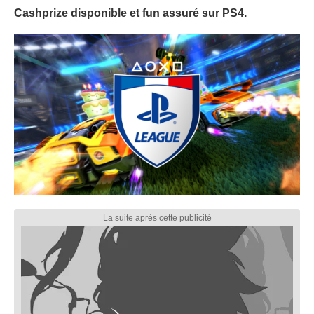
Cashprize disponible et fun assuré sur PS4.