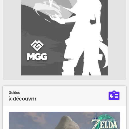
Guides
à découvrir