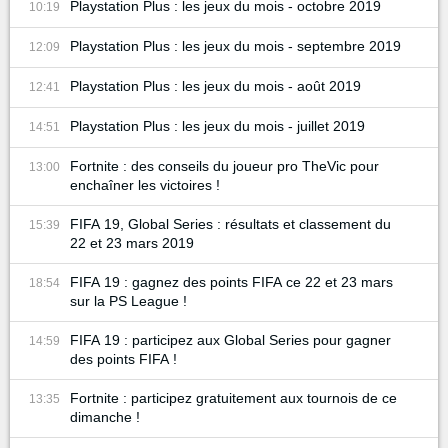
Playstation Plus : les jeux du mois - octobre 2019
10:19
Playstation Plus : les jeux du mois - septembre 2019
12:09
Playstation Plus : les jeux du mois - août 2019
12:41
Playstation Plus : les jeux du mois - juillet 2019
14:51
Fortnite : des conseils du joueur pro TheVic pour
13:00
enchaîner les victoires !
FIFA 19, Global Series : résultats et classement du
15:39
22 et 23 mars 2019
FIFA 19 : gagnez des points FIFA ce 22 et 23 mars
18:54
sur la PS League !
FIFA 19 : participez aux Global Series pour gagner
14:59
des points FIFA !
Fortnite : participez gratuitement aux tournois de ce
13:35
dimanche !