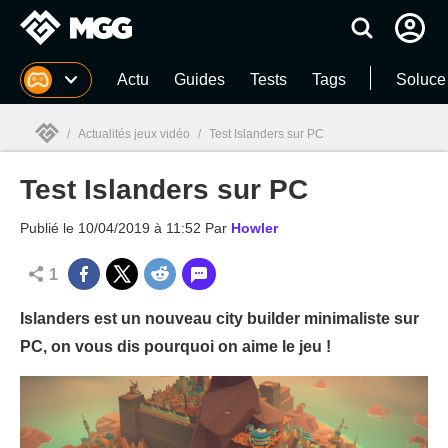
MGG
Actu
Guides
Tests
Tags
Soluce
/
Actualités jeux vidéo
/
Test Islanders sur PC
Test Islanders sur PC
MGG

Publié le
10/04/2019 à 11:52
Par
Howler
1
Islanders est un nouveau city builder minimaliste sur
PC, on vous dis pourquoi on aime le jeu !