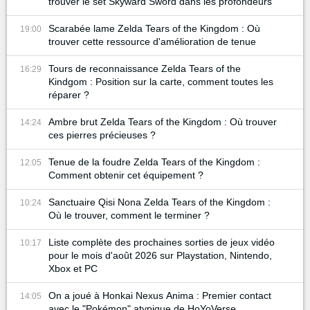
trouver le set Skyward Sword dans les profondeurs
Scarabée lame Zelda Tears of the Kingdom : Où
19:00
trouver cette ressource d'amélioration de tenue
Tours de reconnaissance Zelda Tears of the
16:29
Kindgom : Position sur la carte, comment toutes les
réparer ?
Ambre brut Zelda Tears of the Kingdom : Où trouver
14:24
ces pierres précieuses ?
Tenue de la foudre Zelda Tears of the Kingdom :
12:05
Comment obtenir cet équipement ?
Sanctuaire Qisi Nona Zelda Tears of the Kingdom :
10:24
Où le trouver, comment le terminer ?
Liste complète des prochaines sorties de jeux vidéo
10:17
pour le mois d'août 2026 sur Playstation, Nintendo,
Xbox et PC
On a joué à Honkai Nexus Anima : Premier contact
14:05
avec le "Pokémon" atypique de HoYoVerse