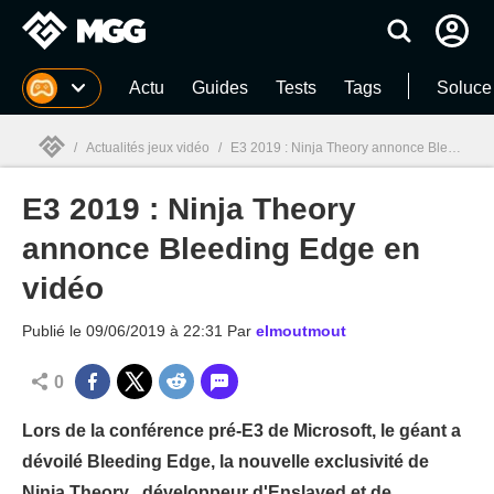
MGG
Actu
Guides
Tests
Tags
Soluce
/
Actualités jeux vidéo
/
E3 2019 : Ninja Theory annonce Bleeding Edge en vidéo
E3 2019 : Ninja Theory
MGG

annonce Bleeding Edge en
vidéo
Publié le
09/06/2019 à 22:31
Par
elmoutmout
0
Lors de la conférence pré-E3 de Microsoft, le géant a
dévoilé Bleeding Edge, la nouvelle exclusivité de
Ninja Theory , développeur d'Enslaved et de