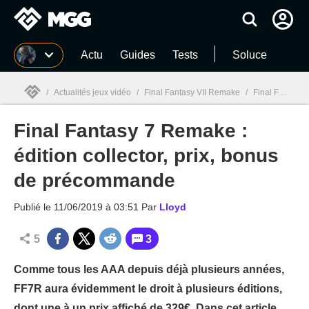
MGG
Actu
Guides
Tests
Soluce
/
Actualités jeux vidéo
/
Final Fantasy VII Remake
/
Final Fantasy 7 Remake : édition collector, prix, bonus de précommande
Final Fantasy 7 Remake :
MGG

édition collector, prix, bonus
de précommande
Publié le
11/06/2019 à 03:51
Par
Lloyd
5
3
Comme tous les AAA depuis déjà plusieurs années,
FF7R aura évidemment le droit à plusieurs éditions,
dont une à un prix affiché de 329€. Dans cet article,