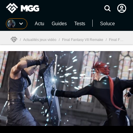
MGG
Actu
Guides
Tests
Soluce
/
Actualités jeux vidéo
/
Final Fantasy VII Remake
/
Final Fantasy 7 Remake : Trailer TGS 2019
MGG
