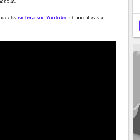
dessous.
s matchs
se fera sur Youtube
, et non plus sur