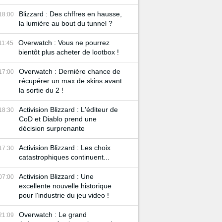
Blizzard : Des chffres en hausse,
18:00
la lumière au bout du tunnel ?
Overwatch : Vous ne pourrez
11:45
bientôt plus acheter de lootbox !
Overwatch : Dernière chance de
17:00
récupérer un max de skins avant
la sortie du 2 !
Activision Blizzard : L'éditeur de
18:30
CoD et Diablo prend une
décision surprenante
Activision Blizzard : Les choix
17:30
catastrophiques continuent...
Activision Blizzard : Une
07:00
excellente nouvelle historique
pour l'industrie du jeu video !
Overwatch : Le grand
21:09