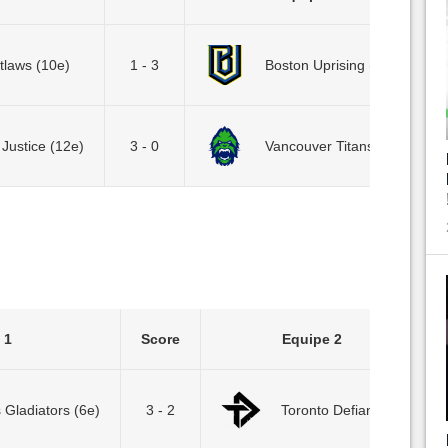
tlaws (10e)
1 - 3
Boston Uprising (13e)
Justice (12e)
3 - 0
Vancouver Titans (11e)
 1
Score
Equipe 2
 Gladiators (6e)
3 - 2
Toronto Defiant