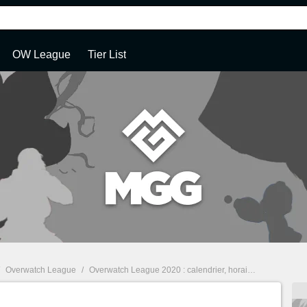
OW League
Tier List
/
Overwatch League
/
Overwatch League 2020 : calendrier, horaires, résultats, suivi et classement