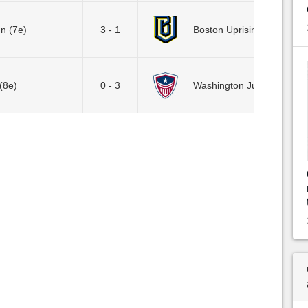
gn (7e)
3 - 1
Boston Uprising
(8e)
0 - 3
Washington Justice