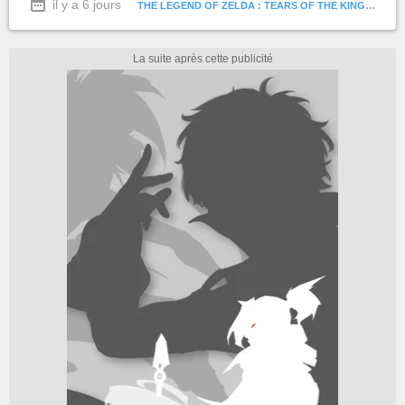
il y a 6 jours
THE LEGEND OF ZELDA : TEARS OF THE KINGDOM