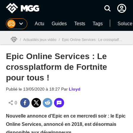
MGG
Actu
Guides
Tests
Tags
Soluce
/
Actualités jeux vidéo
/
Epic Online Services : Le crossplatform de Fortnite pour tous !
Epic Online Services : Le
MGG

crossplatform de Fortnite
pour tous !
Publié le
13/05/2020 à 18:27
Par
Lloyd
0
Nouvelle annonce d'Epic en ce mercredi soir : le Epic
Online Services, annoncé en 2018, est désormais
disponible aux développeurs.