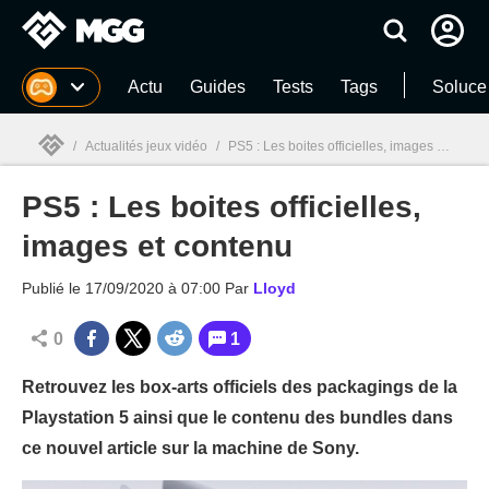
MGG
Actu
Guides
Tests
Tags
Soluce
/
Actualités jeux vidéo
/
PS5 : Les boites officielles, images et contenu
PS5 : Les boites officielles,
MGG

images et contenu
Publié le
17/09/2020 à 07:00
Par
Lloyd
0
1
Retrouvez les box-arts officiels des packagings de la
Playstation 5 ainsi que le contenu des bundles dans
ce nouvel article sur la machine de Sony.