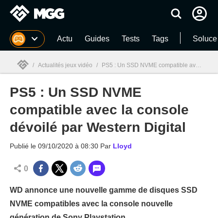
MGG
Actu
Guides
Tests
Tags
Soluce
/
Actualités jeux vidéo
/
PS5 : Un SSD NVME compatible avec la console dévoilé par Western Digital
PS5 : Un SSD NVME
MGG

compatible avec la console
dévoilé par Western Digital
Publié le
09/10/2020 à 08:30
Par
Lloyd
0
WD annonce une nouvelle gamme de disques SSD
NVME compatibles avec la console nouvelle
génération de Sony Playstation.