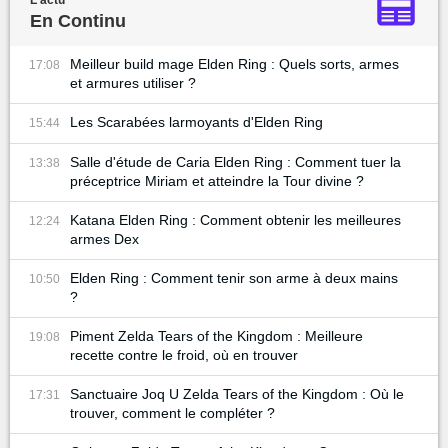
En Continu
Meilleur build mage Elden Ring : Quels sorts, armes
17:08
et armures utiliser ?
Les Scarabées larmoyants d'Elden Ring
15:44
Salle d'étude de Caria Elden Ring : Comment tuer la
13:38
préceptrice Miriam et atteindre la Tour divine ?
Katana Elden Ring : Comment obtenir les meilleures
12:24
armes Dex
Elden Ring : Comment tenir son arme à deux mains
10:50
?
Piment Zelda Tears of the Kingdom : Meilleure
19:08
recette contre le froid, où en trouver
Sanctuaire Joq U Zelda Tears of the Kingdom : Où le
17:31
trouver, comment le compléter ?