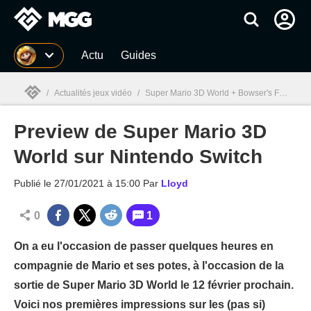
MGG
Actu
Guides
/
Actualités jeux vidéo
/
Super Mario 3D World + Bowser's Fury
/
P
Preview de Super Mario 3D
MGG

World sur Nintendo Switch
Publié le
27/01/2021 à 15:00
Par
Lloyd
0
1
On a eu l'occasion de passer quelques heures en
compagnie de Mario et ses potes, à l'occasion de la
sortie de Super Mario 3D World le 12 février prochain.
Voici nos premières impressions sur les (pas si)