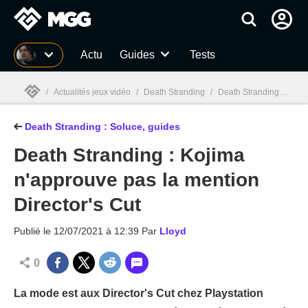
MGG
Actu
Guides
Tests
/
Actualités jeux vidéo
/
Death Stranding
/
Death Stranding : Guides, astuces, soluce, likes, livraisons, secrets
Death Stranding : Soluce, guides
MGG

Death Stranding : Kojima
n'approuve pas la mention
Director's Cut
Publié le
12/07/2021 à 12:39
Par
Lloyd
0
La mode est aux Director's Cut chez Playstation