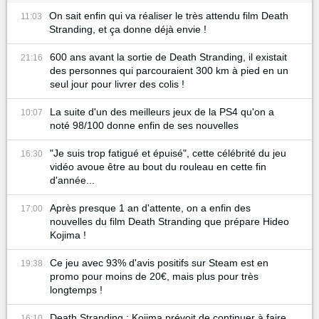
On sait enfin qui va réaliser le très attendu film Death
11:03
Stranding, et ça donne déjà envie !
600 ans avant la sortie de Death Stranding, il existait
21:16
des personnes qui parcouraient 300 km à pied en un
seul jour pour livrer des colis !
La suite d'un des meilleurs jeux de la PS4 qu'on a
10:07
noté 98/100 donne enfin de ses nouvelles
"Je suis trop fatigué et épuisé", cette célébrité du jeu
16:30
vidéo avoue être au bout du rouleau en cette fin
d'année...
Après presque 1 an d'attente, on a enfin des
17:00
nouvelles du film Death Stranding que prépare Hideo
Kojima !
Ce jeu avec 93% d'avis positifs sur Steam est en
19:38
promo pour moins de 20€, mais plus pour très
longtemps !
Death Stranding : Kojima prévoit de continuer à faire
16:10