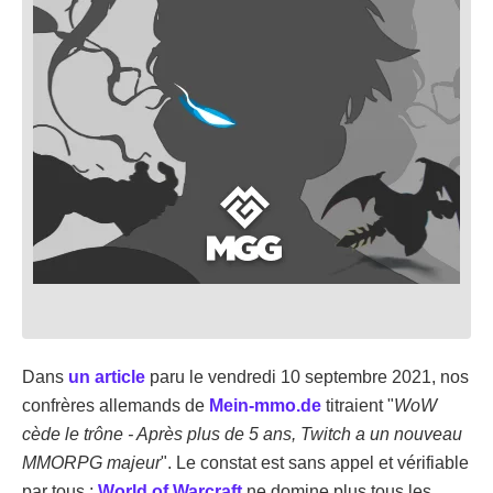
Dans
un article
paru le vendredi 10 septembre 2021, nos
confrères allemands de
Mein-mmo.de
titraient "
WoW
cède le trône - Après plus de 5 ans, Twitch a un nouveau
MMORPG majeur
". Le constat est sans appel et vérifiable
par tous :
World of Warcraft
ne domine plus tous les