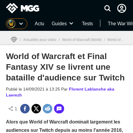
MGG
Actu
Guides
Tests
The War Wi
/
Actualités jeux vidéo
/
World of Warcraft (WoW)
/
World of Warcraft et Final Fantasy XIV se livrent une bataille d'audience sur Twitch
World of Warcraft et Final
MGG

Fantasy XIV se livrent une
bataille d'audience sur Twitch
Publié le
14/09/2021 à 13:25
Par
Florent Lablanche aka
Laerezh
1
Alors que World of Warcraft dominait largement les
audiences sur Twitch depuis au moins l'année 2016,